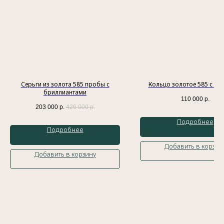
Индивидуальный предприниматель
Гатамов Гасан Абдулмеджидович
ИНН: 056210217186
Эл. почта:
gatgasan@mail.ru
Меню
Каталог
Серьги из золота 585 пробы с
Кольцо золотое 585 с гр
Главная
Кольца
бриллиантами
История бренда
Обручальные кольца
110 000
р.
203 000
р.
426 000
р.
Украшения
Подвески
Доставка и оплата
Браслеты
Подробнее
Контакты
Колье
Подробнее
Блог
Серьги
Добавить в корзин
Добавить в корзину
Политика обработки персональных данных
Оферта
Сайт разработан
Meta Platforms Inc. Запрещено на
территории России