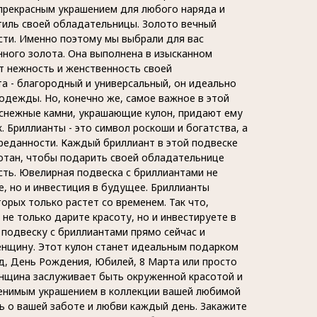
 прекрасным украшением для любого наряда и
иль своей обладательницы. Золото вечный
сти. Именно поэтому мы выбрали для вас
нного золота. Она выполнена в изысканном
т нежность и женственность своей
а - благородный и универсальный, он идеально
одежды. Но, конечно же, самое важное в этой
оснежные камни, украшающие кулон, придают ему
. Бриллианты - это символ роскоши и богатства, а
преданности. Каждый бриллиант в этой подвеске
отан, чтобы подарить своей обладательнице
сть. Ювелирная подвеска с бриллиантами не
е, но и инвестиция в будущее. Бриллианты
орых только растет со временем. Так что,
 не только дарите красоту, но и инвестируете в
 подвеску с бриллиантами прямо сейчас и
нщину. Этот кулон станет идеальным подарком
д, День Рождения, Юбилей, 8 Марта или просто
нщина заслуживает быть окруженной красотой и
менимым украшением в коллекции вашей любимой
 о вашей заботе и любви каждый день. Закажите