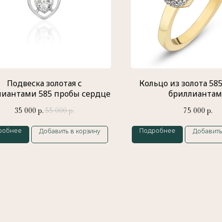
Подвеска золотая с
Кольцо из золота 58
лиантами 585 пробы сердце
бриллианта
35 000
55 000
75 000
р.
р.
р.
робнее
Подробнее
Добавить в корзину
Добавить
Контакты
Индивидуальный предприниматель
Гатамов Гасан Абдулмеджидович
ИНН: 056210217186