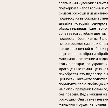
элегантный кулончик станет
подчеркнет неповторимый ст
символ роскоши и изысканно
подвеску из высококачестве
дизайне, который подчеркне
обладательницы. Цвет золот
сочетается с любым цветом 
подвеске - бриллианты. Бел
неповторимое сияние и блеск
также знак вечной любви и 
тщательно отобран и обраб
максимальное сияние и радо
только прекрасное украшени
драгоценные камни, цена кот
приобретая эту подвеску, вы
ценности. Закажите золотую
порадуйте свою любимую же
на любой праздник Новый го
без повода. Ведь каждая же
роскошью. Она станет неза
женщины и будет напоминать