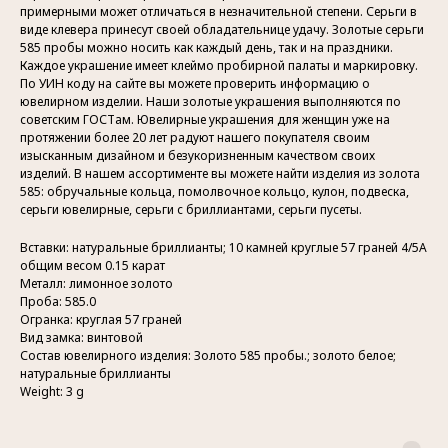
примерными может отличаться в незначительной степени. Серьги в
виде клевера принесут своей обладательнице удачу. Золотые серьги
585 пробы можно носить как каждый день, так и на праздники.
Каждое украшение имеет клеймо пробирной палаты и маркировку.
По УИН коду на сайте вы можете проверить информацию о
ювелирном изделии. Наши золотые украшения выполняются по
советским ГОСТам. Ювелирные украшения для женщин уже на
протяжении более 20 лет радуют нашего покупателя своим
изысканным дизайном и безукоризненным качеством своих
изделий. В нашем ассортименте вы можете найти изделия из золота
585: обручальные кольца, помолвочное кольцо, кулон, подвеска,
серьги ювелирные, серьги с бриллиантами, серьги пусеты.
Вставки: натуральные бриллианты; 10 камней круглые 57 граней 4/5А
общим весом 0.15 карат
Металл: лимонное золото
Проба: 585.0
Огранка: круглая 57 граней
Вид замка: винтовой
Состав ювелирного изделия: Золото 585 пробы.; золото белое;
натуральные бриллианты
Weight: 3 g