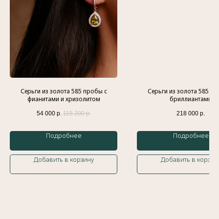
Индивидуальный предприниматель
Гатамов Гасан Абдулмеджидович
ИНН: 056210217186
Эл. почта:
gatgasan@mail.ru
Меню
Каталог
Серьги из золота 585 пробы с
Серьги из золота 585 пр
Главная
Кольца
фианитами и хризолитом
бриллиантами
История бренда
Обручальные кольца
Украшения
Подвески
54 000
р.
115 200
р.
218 000
р.
Доставка и оплата
Браслеты
Контакты
Колье
Подробнее
Подробнее
Блог
Серьги
Добавить в корзину
Добавить в корзин
Политика обработки персональных данных
Оферта
Сайт разработан
Meta Platforms Inc. Запрещено на
территории России