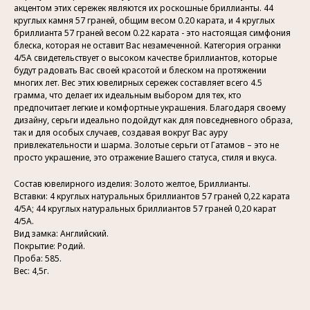
акцентом этих сережек являются их роскошные бриллианты. 44
круглых камня 57 граней, общим весом 0.20 карата, и 4 круглых
бриллианта 57 граней весом 0.22 карата - это настоящая симфония
блеска, которая не оставит Вас незамеченной. Категория огранки
4/5A свидетельствует о высоком качестве бриллиантов, которые
будут радовать Вас своей красотой и блеском на протяжении
многих лет. Вес этих ювелирных сережек составляет всего 4.5
грамма, что делает их идеальным выбором для тех, кто
предпочитает легкие и комфортные украшения. Благодаря своему
дизайну, серьги идеально подойдут как для повседневного образа,
так и для особых случаев, создавая вокруг Вас ауру
привлекательности и шарма. Золотые серьги от Гатамов – это не
просто украшение, это отражение Вашего статуса, стиля и вкуса.
Состав ювелирного изделия: Золото желтое, Бриллианты.
Вставки: 4 круглых натуральных бриллиантов 57 граней 0,22 карата
4/5А; 44 круглых натуральных бриллиантов 57 граней 0,20 карат
4/5А.
Вид замка: Английский.
Покрытие: Родий.
Проба: 585.
Вес: 4,5г.