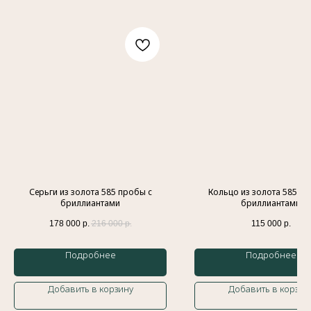
Контакты
Индивидуальный предприниматель
Гатамов Гасан Абдулмеджидович
ИНН: 056210217186
Эл. почта:
gatgasan@mail.ru
Меню
Каталог
Главная
Кольца
История бренда
Обручальные кольца
Серьги из золота 585 пробы с
Кольцо из золота 585 пр
бриллиантами
бриллиантами
Украшения
Подвески
Доставка и оплата
Браслеты
178 000
р.
216 000
р.
115 000
р.
Контакты
Колье
Блог
Серьги
Подробнее
Подробнее
Политика обработки персональных данных
Добавить в корзину
Добавить в корзин
Оферта
Сайт разработан