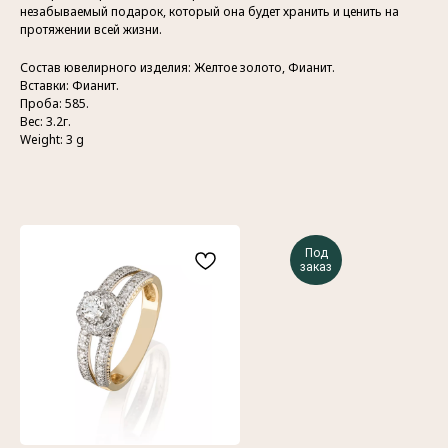
незабываемый подарок, который она будет хранить и ценить на
протяжении всей жизни.
Состав ювелирного изделия: Желтое золото, Фианит.
Вставки: Фианит.
Проба: 585.
Вес: 3.2г.
Weight: 3 g
Контакты
Индивидуальный предприниматель
Гатамов Гасан Абдулмеджидович
Под
ИНН: 056210217186
заказ
Эл. почта:
gatgasan@mail.ru
Меню
Каталог
Главная
Кольца
История бренда
Обручальные кольца
Украшения
Подвески