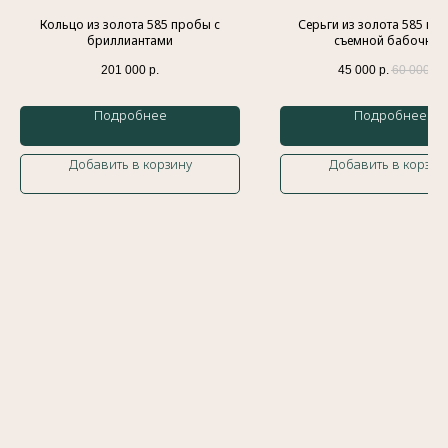
Доставка и оплата
Браслеты
Кольцо из золота 585 пробы с
Серьги из золота 585 пр
Контакты
Колье
бриллиантами
съемной бабочкой
Блог
Серьги
201 000
р.
45 000
р.
60 000
р.
Политика обработки персональных данных
Оферта
Подробнее
Подробнее
Сайт разработан
Meta Platforms Inc. Запрещено на
Добавить в корзину
Добавить в корзин
территории России