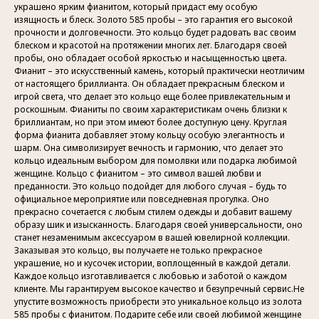
украшено ярким фианитом, который придаст ему особую
изящность и блеск. Золото 585 пробы – это гарантия его высокой
прочности и долговечности. Это кольцо будет радовать вас своим
блеском и красотой на протяжении многих лет. Благодаря своей
пробы, оно обладает особой яркостью и насыщенностью цвета.
Фианит – это искусственный камень, который практически неотличим
от настоящего бриллианта. Он обладает прекрасным блеском и
игрой света, что делает это кольцо еще более привлекательным и
роскошным. Фианиты по своим характеристикам очень близки к
бриллиантам, но при этом имеют более доступную цену. Круглая
форма фианита добавляет этому кольцу особую элегантность и
шарм. Она символизирует вечность и гармонию, что делает это
кольцо идеальным выбором для помолвки или подарка любимой
женщине. Кольцо с фианитом – это символ вашей любви и
преданности. Это кольцо подойдет для любого случая – будь то
официальное мероприятие или повседневная прогулка. Оно
прекрасно сочетается с любым стилем одежды и добавит вашему
образу шик и изысканность. Благодаря своей универсальности, оно
станет незаменимым аксессуаром в вашей ювелирной коллекции.
Заказывая это кольцо, вы получаете не только прекрасное
украшение, но и кусочек истории, воплощенный в каждой детали.
Каждое кольцо изготавливается с любовью и заботой о каждом
клиенте. Мы гарантируем высокое качество и безупречный сервис.Не
упустите возможность приобрести это уникальное кольцо из золота
585 пробы с фианитом. Подарите себе или своей любимой женщине