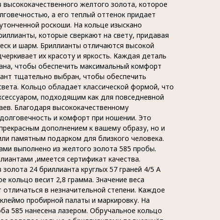
з высококачественного желтого золота, которое
лговечностью, а его теплый оттенок придает
тонченной роскоши. На кольце изыскано
иллианты, которые сверкают на свету, придавая
еск и шарм. Бриллианты отличаются высокой
дчеркивает их красоту и яркость. Каждая деталь
ана, чтобы обеспечить максимальный комфорт
ант тщательно выбран, чтобы обеспечить
света. Кольцо обладает классической формой, что
ксессуаром, подходящим как для повседневной
чаев. Благодаря высококачественному
долговечность и комфорт при ношении. Это
 прекрасным дополнением к вашему образу, но и
ли памятным подарком для близкого человека.
ами выполнено из желтого золота 585 пробы.
лиантами ,имеется сертификат качества.
 золота 24 бриллианта круглых 57 граней 4/5 А
ое кольцо весит 2,8 грамма. Значение веса
 отличаться в незначительной степени. Каждое
клеймо пробирной палаты и маркировку. На
ба 585 нанесена лазером. Обручальное кольцо