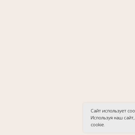
Гатамов Гасан Абдулмеджидович
ИНН: 056210217186
Эл. почта:
gatgasan@mail.ru
Platforms Inc. Запрещено на территории России
Оферта
Сайт использует coo
Используя наш сайт
cookie.