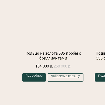
Кольцо из золота 585 пробы с
Подв
бриллиантами
585 
154 000
р.
258 000
р.
Подробнее
Под
Добавить в корзину
Меню
Главная