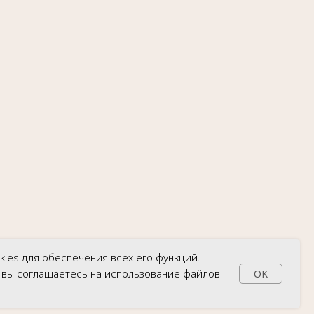
Обручальные
кольца
Подвески
Браслеты
Колье
Серьги
Политика обработки персональных данных
kies для обеспечения всех его функций.
, вы соглашаетесь на использование файлов
OK