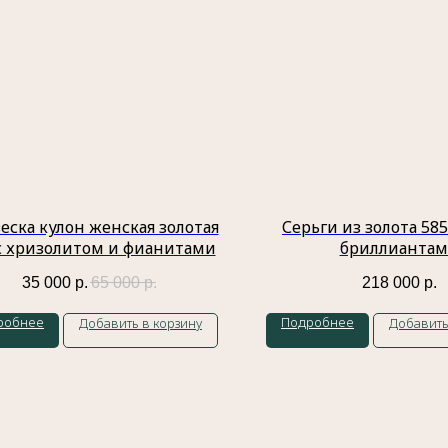
еска кулон женская золотая
Серьги из золота 58
с хризолитом и фианитами
бриллианта
35 000
р.
65 000
р.
218 000
р.
робнее
Подробнее
Добавить в корзину
Добавить
Контакты
Индивидуальный предприниматель