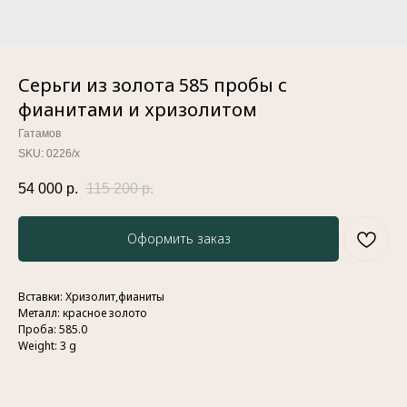
Серьги из золота 585 пробы с
фианитами и хризолитом
Гатамов
SKU:
0226/х
54 000
р.
115 200
р.
Оформить заказ
Вставки: Хризолит,фианиты
Металл: красное золото
Проба: 585.0
Weight: 3 g