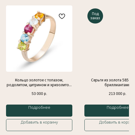
Под
заказ
Контакты
Индивидуальный предприниматель
Гатамов Гасан Абдулмеджидович
ИНН: 056210217186
Кольцо золотое с топазом,
Серьги из золота 585 пр
Эл. почта:
gatgasan@mail.ru
родолитом, цитрином и хризолитом
бриллиантами
585 пробы
53 000
р.
213 000
р.
Меню
Каталог
Подробнее
Подробнее
Главная
Кольца
История бренда
Обручальные кольца
Добавить в корзину
Добавить в корзин
Украшения
Подвески
Доставка и оплата
Браслеты