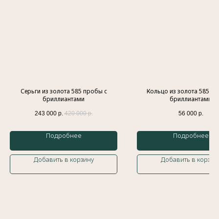
Индивидуальный предприниматель
Гатамов Гасан Абдулмеджидович
ИНН: 056210217186
Эл. почта:
gatgasan@mail.ru
Меню
Каталог
Серьги из золота 585 пробы с
Кольцо из золота 585 пр
Главная
Кольца
бриллиантами
бриллиантами
История бренда
Обручальные кольца
Украшения
Подвески
243 000
р.
420 000
р.
56 000
р.
Доставка и оплата
Браслеты
Контакты
Колье
Подробнее
Подробнее
Блог
Серьги
Добавить в корзину
Добавить в корзин
Политика обработки персональных данных
Оферта
Сайт разработан
Meta Platforms Inc. Запрещено на
территории России