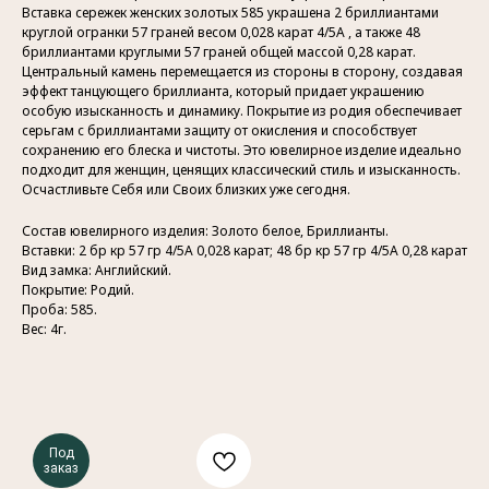
Вставка сережек женских золотых 585 украшена 2 бриллиантами
круглой огранки 57 граней весом 0,028 карат 4/5А , а также 48
бриллиантами круглыми 57 граней общей массой 0,28 карат.
Центральный камень перемещается из стороны в сторону, создавая
эффект танцующего бриллианта, который придает украшению
особую изысканность и динамику. Покрытие из родия обеспечивает
серьгам с бриллиантами защиту от окисления и способствует
сохранению его блеска и чистоты. Это ювелирное изделие идеально
подходит для женщин, ценящих классический стиль и изысканность.
Осчастливьте Себя или Своих близких уже сегодня.
Состав ювелирного изделия: Золото белое, Бриллианты.
Вставки: 2 бр кр 57 гр 4/5А 0,028 карат; 48 бр кр 57 гр 4/5А 0,28 карат
Вид замка: Английский.
Покрытие: Родий.
Проба: 585.
Вес: 4г.
Под
заказ
Контакты