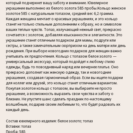
который подчеркнет вашу заботу и внимание. Ювелирное
украшение выполнено из белого золота 585 пробы.Кольцо женское
золотое 585 с натуральным топазом, средний вес 6,2 грамма.
Каждая женщина мечтает о красивых украшениях, и это кольцо
станет не только стильным дополнением к образу, но и символом
ваших теплых чувств. Топаз, излучающий нежный свет, прекрасно
сочетается с золотом, добавляя изысканности и элегантности. Это
украшение станет отличным подарком для мамы, подруги или
сестры, а также замечательным сюрпризом на день матери или день
рождения. При выборе новогодних подарков для женщин важно
учитывать их предпочтения. Кольцо с топазом белое золото —
универсальный аксессуар, который подойдет к любому стилю
одежды, будь то повседневный наряд или вечернее платье. Оно
прекрасно дополнит как женскую одежду, так и новогодние
украшения, создавая гармоничный образ. Если вы ищете подарки
для коллег или друзей, это кольцо станет отличным вариантом.
Покупая золотое кольцо с топазом, вы выбираете не просто
украшение, а возможность выразить свои чувства и заботу о
близких. Не упустите шанс сделать праздник по-настоящему
волшебным, подарив своим любимым то, что будет радовать их
каждый день.
Состав ювелирного изделия: белое золото; топаз
Вставки: топаз
Проба: 585