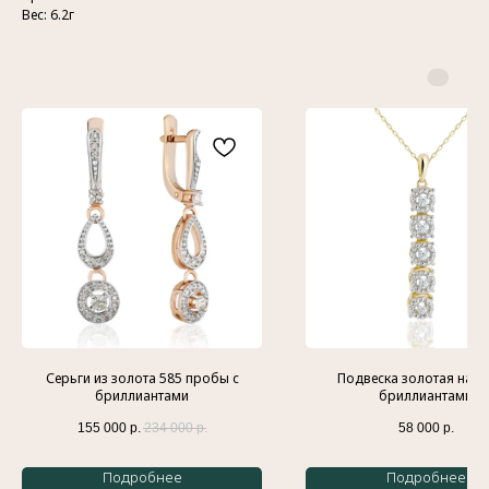
Вес: 6.2г
Контакты
Индивидуальный предприниматель
Гатамов Гасан Абдулмеджидович
ИНН: 056210217186
Эл. почта:
gatgasan@mail.ru
Меню
Каталог
Главная
Кольца
История бренда
Обручальные кольца
Украшения
Подвески
Серьги из золота 585 пробы с
Подвеска золотая на ш
бриллиантами
бриллиантами
Доставка и оплата
Браслеты
Контакты
Колье
155 000
р.
234 000
р.
58 000
р.
Блог
Серьги
Подробнее
Подробнее