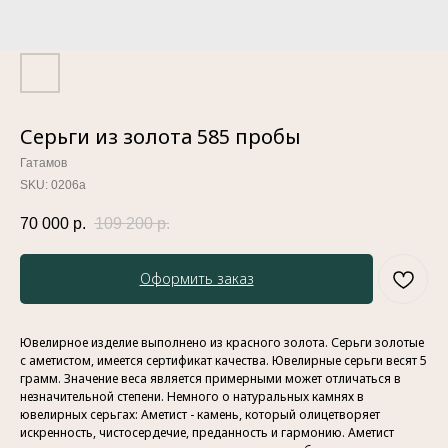
Серьги из золота 585 пробы
Гатамов
SKU:
0206а
70 000
р.
109 200
р.
Оформить заказ
Ювелирное изделие выполнено из красного золота. Серьги золотые
с аметистом, имеется сертификат качества. Ювелирные серьги весят 5
грамм. Значение веса является примерными может отличаться в
незначительной степени. Немного о натуральных камнях в
ювелирных серьгах: Аметист - камень, который олицетворяет
искренность, чистосердечие, преданность и гармонию. Аметист