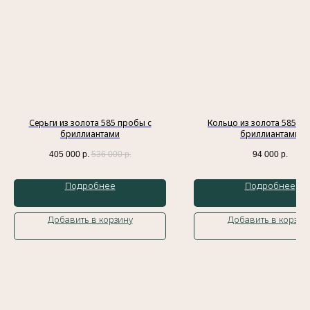
Индивидуальный предприниматель
Гатамов Гасан Абдулмеджидович
ИНН: 056210217186
Эл. почта:
gatgasan@mail.ru
Меню
Каталог
Серьги из золота 585 пробы с
Кольцо из золота 585 пр
Главная
Кольца
бриллиантами
бриллиантами
История бренда
Обручальные кольца
Украшения
Подвески
405 000
р.
536 000
р.
94 000
р.
Доставка и оплата
Браслеты
Контакты
Колье
Подробнее
Подробнее
Блог
Серьги
Добавить в корзину
Добавить в корзин
Политика обработки персональных данных
Оферта
Сайт разработан
Meta Platforms Inc. Запрещено на
территории России