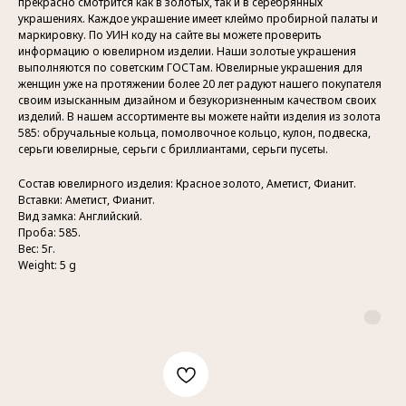
прекрасно смотрится как в золотых, так и в серебрянных
украшениях. Каждое украшение имеет клеймо пробирной палаты и
маркировку. По УИН коду на сайте вы можете проверить
информацию о ювелирном изделии. Наши золотые украшения
выполняются по советским ГОСТам. Ювелирные украшения для
женщин уже на протяжении более 20 лет радуют нашего покупателя
своим изысканным дизайном и безукоризненным качеством своих
изделий. В нашем ассортименте вы можете найти изделия из золота
585: обручальные кольца, помолвочное кольцо, кулон, подвеска,
серьги ювелирные, серьги с бриллиантами, серьги пусеты.
Состав ювелирного изделия: Красное золото, Аметист, Фианит.
Вставки: Аметист, Фианит.
Вид замка: Английский.
Проба: 585.
Вес: 5г.
Weight: 5 g
Контакты