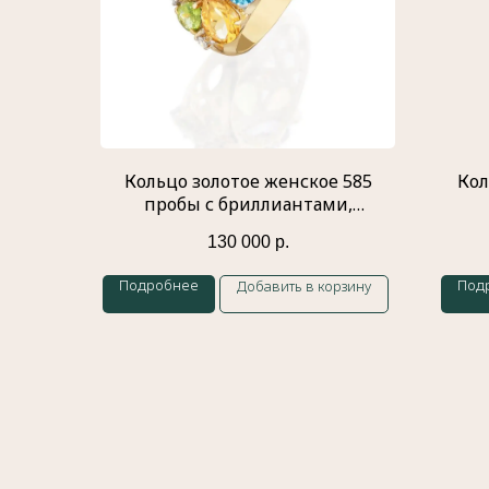
Кольцо золотое женское 585
Кол
пробы с бриллиантами,
цитрином, родолитом,
130 000
р.
хризолитом, топазом, аметистом
Подробнее
Под
Добавить в корзину
Меню
Главная
История бренда
Украшения