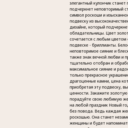
элегантный кулончик станет
подчеркнет неповторимый ст
символ роскоши и изысканно
подвеску из высококачестве
дизайне, который подчеркне
обладательницы. Цвет золот
сочетается с любым цветом 
подвеске - бриллианты. Бел
неповторимое сияние и блеск
также знак вечной любви и 
тщательно отобран и обраб
максимальное сияние и радо
только прекрасное украшени
драгоценные камни, цена кот
приобретая эту подвеску, вы
ценности. Закажите золотую
порадуйте свою любимую же
на любой праздник Новый го
без повода. Ведь каждая же
роскошью. Она станет неза
женщины и будет напоминать