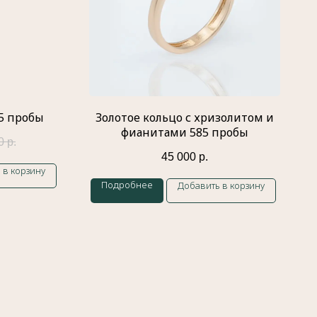
85 пробы
Золотое кольцо с хризолитом и
фианитами 585 пробы
0
р.
45 000
р.
 в корзину
Подробнее
Добавить в корзину
Каталог
Кольца
Обручальные
кольца
Подвески