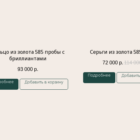
ьцо из золота 585 пробы с
Серьги из золота 5
бриллиантами
72 000
р.
114 00
93 000
р.
Подробнее
Добавить
робнее
Добавить в корзину
Контакты
Индивидуальный предприниматель
Гатамов Гасан Абдулмеджидович
ИНН: 056210217186