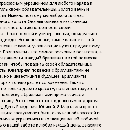
 прекрасным украшением для любого наряда и
иль своей обладательницы. Золото вечный
сти. Именно поэтому мы выбрали для вас
нного золота. Она выполнена в изысканном
т нежность и женственность своей
а - благородный и универсальный, он идеально
одежды. Но, конечно же, самое важное в этой
оснежные камни, украшающие кулон, придают ему
. Бриллианты - это символ роскоши и богатства, а
преданности. Каждый бриллиант в этой подвеске
отан, чтобы подарить своей обладательнице
сть. Ювелирная подвеска с бриллиантами не
е, но и инвестиция в будущее. Бриллианты
орых только растет со временем. Так что,
 не только дарите красоту, но и инвестируете в
 подвеску с бриллиантами прямо сейчас и
нщину. Этот кулон станет идеальным подарком
д, День Рождения, Юбилей, 8 Марта или просто
нщина заслуживает быть окруженной красотой и
менимым украшением в коллекции вашей любимой
 о вашей заботе и любви каждый день. Закажите