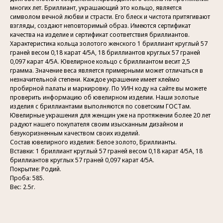
многих лет. Бриллиант, украшающий это кольцо, является
символом вечной любви и страсти. Его блеск и чистота притягивают
взгляды, создают неповторимый образ. Имеются сертификат
качества на изделие и сертификат соответствия бриллиантов.
Характеристика кольца золотого женского 1 бриллиант круглый 57
граней весом 0,18 карат 4/5А, 18 бриллиантов круглых 57 граней
0,097 карат 4/5А. Ювелирное кольцо с бриллиантом весит 2,5
грамма. Значение веса является примерными может отличаться в
незначительной степени. Каждое украшение имеет клеймо
Контакты
пробирной палаты и маркировку. По УИН коду на сайте вы можете
проверить информацию об ювелирном изделии. Наши золотые
Индивидуальный предприниматель
изделия с бриллиантами выполняются по советским ГОСТам.
Гатамов Гасан Абдулмеджидович
Ювелирные украшения для женщин уже на протяжении более 20 лет
ИНН: 056210217186
радуют нашего покупателя своим изысканным дизайном и
Эл. почта:
gatgasan@mail.ru
безукоризненным качеством своих изделий.
Состав ювелирного изделия: Белое золото, Бриллианты.
Вставки: 1 бриллиант круглый 57 граней весом 0,18 карат 4/5А, 18
бриллиантов круглых 57 граней 0,097 карат 4/5А.
Меню
Каталог
Покрытие: Родий.
Проба: 585.
Главная
Кольца
Вес: 2.5г.
История бренда
Обручальные кольца
Украшения
Подвески
Доставка и оплата
Браслеты
Контакты
Колье