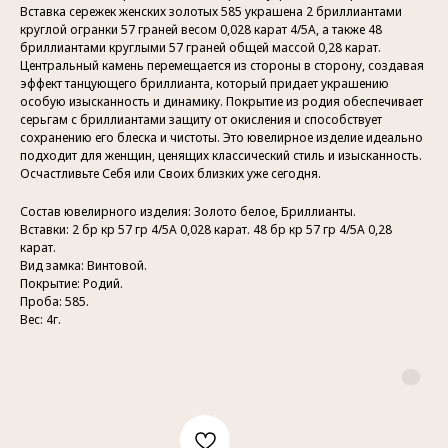
Вставка сережек женских золотых 585 украшена 2 бриллиантами
круглой огранки 57 граней весом 0,028 карат 4/5А, а также 48
бриллиантами круглыми 57 граней общей массой 0,28 карат.
Центральный камень перемещается из стороны в сторону, создавая
эффект танцующего бриллианта, который придает украшению
особую изысканность и динамику. Покрытие из родия обеспечивает
серьгам с бриллиантами защиту от окисления и способствует
сохранению его блеска и чистоты. Это ювелирное изделие идеально
подходит для женщин, ценящих классический стиль и изысканность.
Осчастливьте Себя или Своих близких уже сегодня.
Состав ювелирного изделия: Золото белое, Бриллианты.
Вставки: 2 бр кр 57 гр 4/5А 0,028 карат. 48 бр кр 57 гр 4/5А 0,28
карат.
Вид замка: Винтовой.
Покрытие: Родий.
Проба: 585.
Вес: 4г.