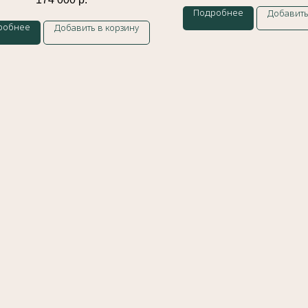
Подробнее
Добавить
робнее
Добавить в корзину
Контакты
Индивидуальный предприниматель
Гатамов Гасан Абдулмеджидович
ИНН: 056210217186
Эл. почта:
gatgasan@mail.ru
Platforms Inc. Запрещено на территории России
Оферта