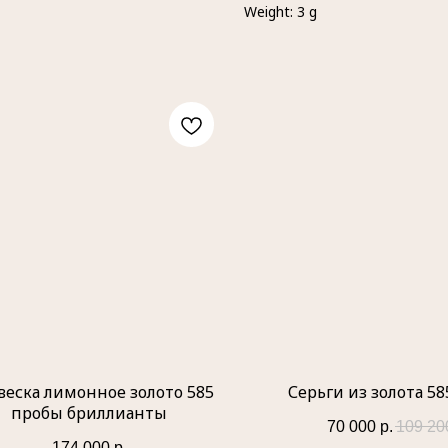
Weight: 3 g
веска лимонное золото 585
Серьги из золота 5
пробы бриллианты
70 000
р.
109 20
174 000
р.