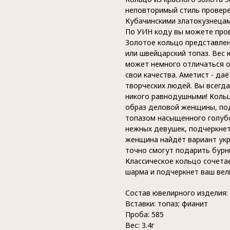
неповторимый стиль провер
Кубачинскими златокузнецам
По УИН коду вы можете пров
Золотое кольцо представлен
или швейцарский топаз. Вес 
может немного отличаться о
свои качества. Аметист - да
творческих людей. Вы всегда
никого равнодушными! Кольц
образ деловой женщины, подч
топазом насыщенного голуб
нежных девушек, подчеркнет
женщина найдёт вариант укр
точно смогут подарить бурн
Классическое кольцо сочета
шарма и подчеркнет ваш вел
Состав ювелирного изделия: 
Вставки: топаз; фианит
Проба: 585
Вес: 3.4г