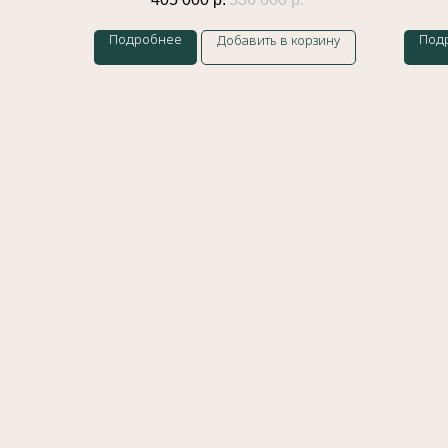
Подробнее
Под
Добавить в корзину
Меню
Главная
История бренда
Украшения
Доставка и оплата
Контакты
Блог
Сайт разработан
Meta 