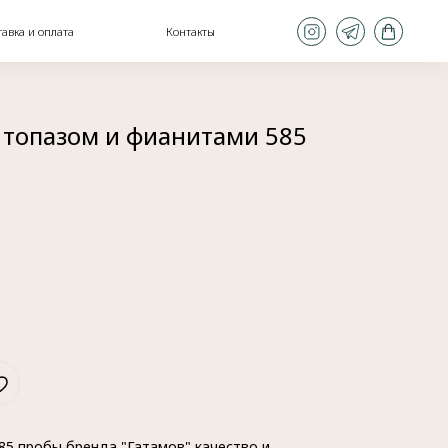
Контакты
с топазом и фианитами 585
85 пробы бренда "Гатамов" качество и