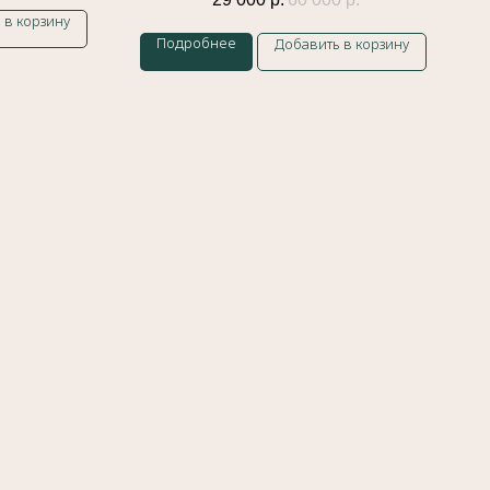
 в корзину
Подробнее
Добавить в корзину
Каталог
Кольца
Обручальные
кольца
Подвески
Браслеты
Колье
Серьги
Политика обработки персональных данных