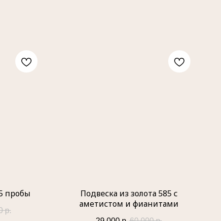
85 пробы
Подвеска из золота 585 с
аметистом и фианитами
0
р.
29 000
р.
60 000
р.