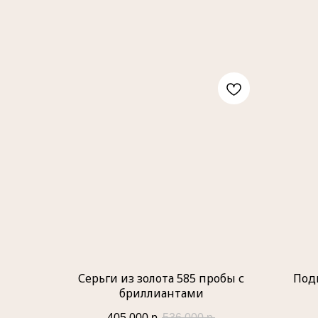
Серьги из золота 585 пробы с
Под
бриллиантами
405 000
р.
536 000
р.