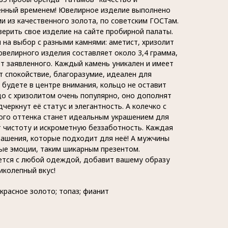
енный временем! Ювелирное изделие выполнено
и из качественного золота, по советским ГОСТам.
ерить свое изделие на сайте пробирной палаты.
 на выбор с разными камнями: аметист, хризолит
ювелирного изделия составляет около 3,4 грамма,
т заявленного. Каждый камень уникален и имеет
ёт спокойствие, благоразумие, идеален для
 будете в центре внимания, кольцо не оставит
о с хризолитом очень популярно, оно дополнят
еркнут её статус и элегантность. А колечко с
ого оттенка станет идеальным украшением для
 чистоту и искрометную беззаботность. Каждая
ашения, которые подходит для неё! А мужчины
ые эмоции, таким шикарным презентом.
ется с любой одеждой, добавит вашему образу
иколепный вкус!
красное золото; топаз; фианит