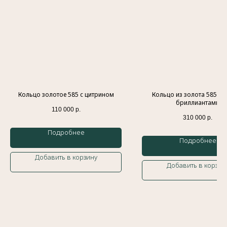
Индивидуальный предприниматель
Гатамов Гасан Абдулмеджидович
ИНН: 056210217186
Эл. почта:
gatgasan@mail.ru
Меню
Каталог
Кольцо золотое 585 с цитрином
Кольцо из золота 585 пр
Главная
Кольца
бриллиантами
История бренда
Обручальные кольца
110 000
р.
Украшения
Подвески
310 000
р.
Доставка и оплата
Браслеты
Подробнее
Контакты
Колье
Подробнее
Блог
Серьги
Добавить в корзину
Добавить в корзин
Политика обработки персональных данных
Оферта
Сайт разработан
Meta Platforms Inc. Запрещено на
территории России