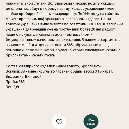
незначительной степени. Золотые серьги можно носить каждый
день, они подойдут к любому наряду. Каждое украшение имеет
клеймо пробирной палаты и маркировку. По УИН коду на сайте вы
можете проверить информацию о ювелирном изделии. Наши
золотые украшения выполняются по советским ГОСТам. Ювелирные
украшения для женщин уже на протяжении более 20 лет радуют
нашего покупателя своим изысканным дизайном и
безукоризненным качеством своих изделий. В нашем ассортименте
вы можете найти изделия из золота 585: обручальные кольца,
помолвочное кольцо, кулон, подвеска, серьги ювелирные, серьги с
бриллиантами, серьги пусеты.
Состав ювелирного изделия: Белое золото, Бриллианты.
Вставки: 38 камней круглые 57 граней общим весом 0.18 карат.
Вид замка: Винтовой.
Проба: 585.
Вес: 2,6г.
Под
заказ
Контакты