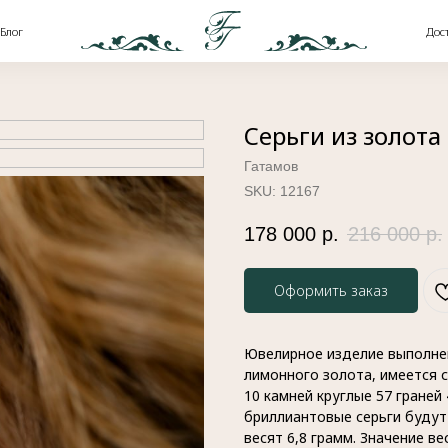
Доставка и оплата
Серьги из золота
Гатамов
SKU:
12167
178 000
р.
216 000
р.
Оформить заказ
Ювелирное изделие выполнен
лимонного золота, имеется с
10 камней круглые 57 граней
бриллиантовые серьги будут
весят 6,8 грамм. Значение в