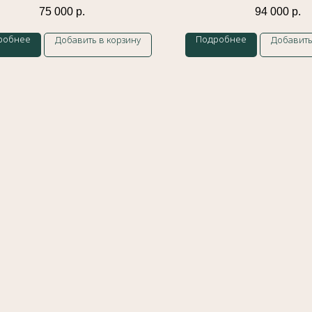
75 000
р.
94 000
р.
робнее
Подробнее
Добавить в корзину
Добавить
Контакты
Индивидуальный предприниматель
Гатамов Гасан Абдулмеджидович
ИНН: 056210217186
Эл. почта:
gatgasan@mail.ru
Platforms Inc. Запрещено на территории России
Оферта