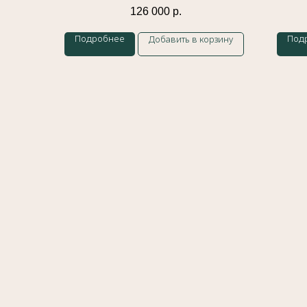
126 000
р.
Подробнее
Под
Добавить в корзину
Меню
Главная
История бренда
Украшения
Доставка и оплата
Контакты
Блог
Сайт разработан
Meta 