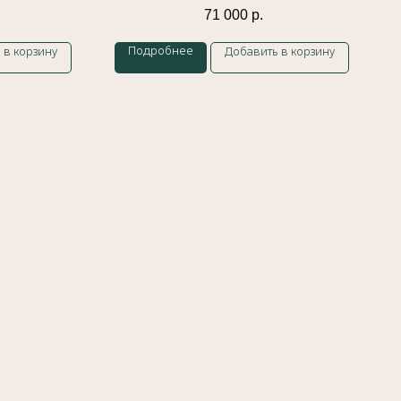
71 000
р.
Подробнее
 в корзину
Добавить в корзину
Каталог
Кольца
Обручальные
кольца
Подвески
Браслеты
Колье
Серьги
Политика обработки персональных данных